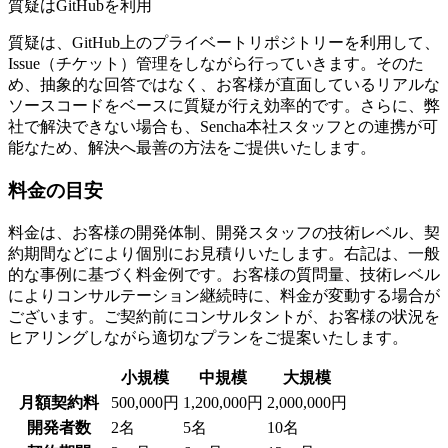
質疑はGitHubを利用
質疑は、GitHub上のプライベートリポジトリーを利用して、
Issue（チケット）管理をしながら行っていきます。そのた
め、抽象的な回答ではなく、お客様が直面しているリアルな
ソースコードをベースに質疑が行え効率的です。さらに、弊
社で解決できない場合も、Sencha本社スタッフとの連携が可
能なため、解決へ最善の方法をご提供いたします。
料金の目安
料金は、お客様の開発体制、開発スタッフの技術レベル、契
約期間などにより個別にお見積りいたします。右記は、一般
的な事例に基づく料金例です。お客様の質問量、技術レベル
によりコンサルテーション継続時に、料金が変動する場合が
ございます。ご契約前にコンサルタントが、お客様の状況を
ヒアリングしながら適切なプランをご提案いたします。
小規模
中規模
大規模
月額契約料
500,000円
1,200,000円
2,000,000円
開発者数
2名
5名
10名