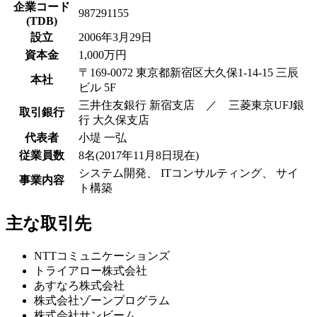
企業コード
987291155
(TDB)
設立
2006年3月29日
資本金
1,000万円
〒169-0072 東京都新宿区大久保1-14-15 三辰
本社
ビル 5F
三井住友銀行 新宿支店 ／ 三菱東京UFJ銀
取引銀行
行 大久保支店
代表者
小堤 一弘
従業員数
8名(2017年11月8日現在)
システム開発、 ITコンサルティング、 サイ
事業内容
ト構築
主な取引先
NTTコミュニケーションズ
トライアロー株式会社
あすなろ株式会社
株式会社ゾーンプログラム
株式会社サンビーム